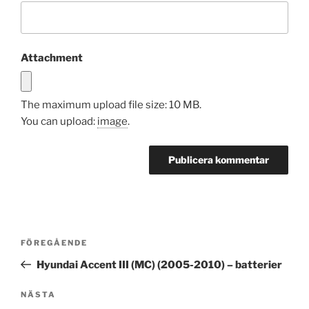
Attachment
The maximum upload file size: 10 MB.
You can upload:
image
.
Inläggsnavigering
Föregående
FÖREGÅENDE
inlägg
Hyundai Accent III (MC) (2005-2010) – batterier
Nästa
NÄSTA