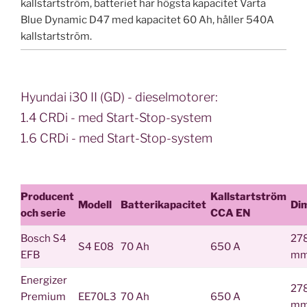
kallstartström, batteriet har högsta kapacitet Varta
Blue Dynamic D47 med kapacitet 60 Ah, håller 540A
kallstartström.
Hyundai i30 II (GD) - dieselmotorer:
1.4 CRDi - med Start-Stop-system
1.6 CRDi - med Start-Stop-system
Producent
Kallstartström
Modell
Batterikapacitet
Di
och serie
CCA EN
Bosch S4
27
S4 E08
70 Ah
650 A
EFB
m
Energizer
27
Premium
EE70L3
70 Ah
650 A
m