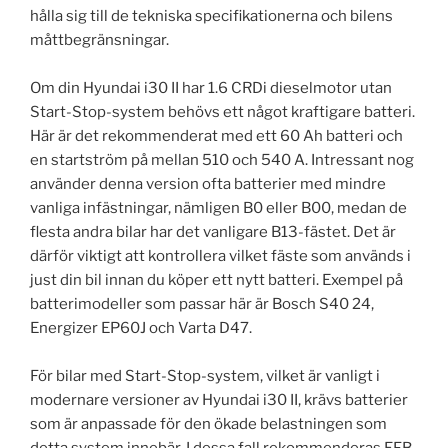
hålla sig till de tekniska specifikationerna och bilens
måttbegränsningar.
Om din Hyundai i30 II har 1.6 CRDi dieselmotor utan
Start-Stop-system behövs ett något kraftigare batteri.
Här är det rekommenderat med ett 60 Ah batteri och
en startström på mellan 510 och 540 A. Intressant nog
använder denna version ofta batterier med mindre
vanliga infästningar, nämligen B0 eller B00, medan de
flesta andra bilar har det vanligare B13-fästet. Det är
därför viktigt att kontrollera vilket fäste som används i
just din bil innan du köper ett nytt batteri. Exempel på
batterimodeller som passar här är Bosch S40 24,
Energizer EP60J och Varta D47.
För bilar med Start-Stop-system, vilket är vanligt i
modernare versioner av Hyundai i30 II, krävs batterier
som är anpassade för den ökade belastningen som
detta system innebär. I dessa fall rekommenderas EFB-