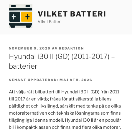
Hoppa
till
VILKET BATTERI
innehåll
Vilket Batteri
PUBLICERAT
NOVEMBER 9, 2020
AV
REDAKTION
Hyundai i30 II (GD) (2011-2017) –
batterier
SENAST UPPDATERAD: MAJ 8TH, 2026
Att välja rätt bilbatteri till Hyundai i30 II (GD) från 2011
till 2017 är en viktig fråga för att säkerställa bilens
pålitlighet och livslängd, särskilt med tanke på de olika
motoralternativen och tekniska lösningarna som finns
tillgängliga i denna modell. Hyundai i30 II är en populär
bil i kompaktklassen och finns med flera olika motorer,