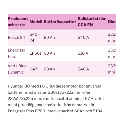
Producent
Kallstartström
Modell
Batterikapacitet
Dim
och serie
CCA EN
S40
232
Bosch S4
60 Ah
540 A
24
mm
Energizer
232
EP60J
60 Ah
510 A
Plus
mm
Varta Blue
232
D47
60 Ah
540 A
Dynamic
mm
Hyundai i30 med 1.6 CRDi dieselmotor bör använda
batterier med måtten 230x173x222 mm eller
232x173x225 mm, vars kapacitet är minst 57 Ah. Det
mest grundläggande batteriet från denna set är
Energizer Plus EP60J med kapacitet 60Ah och 510A