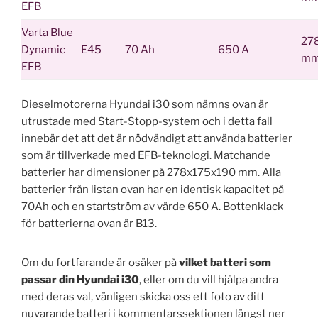
EFB
Varta Blue
27
Dynamic
E45
70 Ah
650 A
m
EFB
Dieselmotorerna Hyundai i30 som nämns ovan är
utrustade med Start-Stopp-system och i detta fall
innebär det att det är nödvändigt att använda batterier
som är tillverkade med EFB-teknologi. Matchande
batterier har dimensioner på 278x175x190 mm. Alla
batterier från listan ovan har en identisk kapacitet på
70Ah och en startström av värde 650 A. Bottenklack
för batterierna ovan är B13.
Om du fortfarande är osäker på
vilket batteri som
passar din Hyundai i30
, eller om du vill hjälpa andra
med deras val, vänligen skicka oss ett foto av ditt
nuvarande batteri i kommentarssektionen längst ner