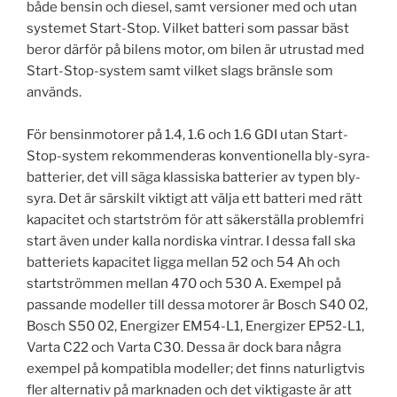
både bensin och diesel, samt versioner med och utan
systemet Start-Stop. Vilket batteri som passar bäst
beror därför på bilens motor, om bilen är utrustad med
Start-Stop-system samt vilket slags bränsle som
används.
För bensinmotorer på 1.4, 1.6 och 1.6 GDI utan Start-
Stop-system rekommenderas konventionella bly-syra-
batterier, det vill säga klassiska batterier av typen bly-
syra. Det är särskilt viktigt att välja ett batteri med rätt
kapacitet och startström för att säkerställa problemfri
start även under kalla nordiska vintrar. I dessa fall ska
batteriets kapacitet ligga mellan 52 och 54 Ah och
startströmmen mellan 470 och 530 A. Exempel på
passande modeller till dessa motorer är Bosch S40 02,
Bosch S50 02, Energizer EM54-L1, Energizer EP52-L1,
Varta C22 och Varta C30. Dessa är dock bara några
exempel på kompatibla modeller; det finns naturligtvis
fler alternativ på marknaden och det viktigaste är att