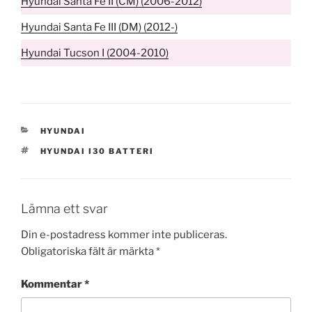
Hyundai Santa Fe II (CM) (2006-2012)
Hyundai Santa Fe III (DM) (2012-)
Hyundai Tucson I (2004-2010)
KATEGORIER
HYUNDAI
TAGGAR
HYUNDAI I30 BATTERI
Lämna ett svar
Din e-postadress kommer inte publiceras.
Obligatoriska fält är märkta
*
Kommentar
*