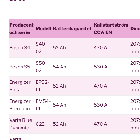
Producent
Kallstartström
Modell
Batterikapacitet
Dim
och serie
CCA EN
S40
207
Bosch S4
52 Ah
470 A
02
mm
S50
207
Bosch S5
54 Ah
530 A
02
mm
Energizer
EP52-
207
52 Ah
470 A
Plus
L1
mm
Energizer
EM54-
207
54 Ah
530 A
Premium
L1
mm
Varta Blue
207
C22
52 Ah
470 A
Dynamic
mm
Varta