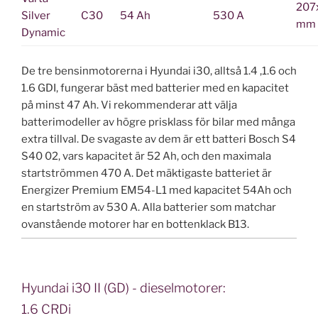
207
Silver
C30
54 Ah
530 A
mm
Dynamic
De tre bensinmotorerna i Hyundai i30, alltså 1.4 ,1.6 och
1.6 GDI, fungerar bäst med batterier med en kapacitet
på minst 47 Ah. Vi rekommenderar att välja
batterimodeller av högre prisklass för bilar med många
extra tillval. De svagaste av dem är ett batteri Bosch S4
S40 02, vars kapacitet är 52 Ah, och den maximala
startströmmen 470 A. Det mäktigaste batteriet är
Energizer Premium EM54-L1 med kapacitet 54Ah och
en startström av 530 A. Alla batterier som matchar
ovanstående motorer har en bottenklack B13.
Hyundai i30 II (GD) - dieselmotorer:
1.6 CRDi